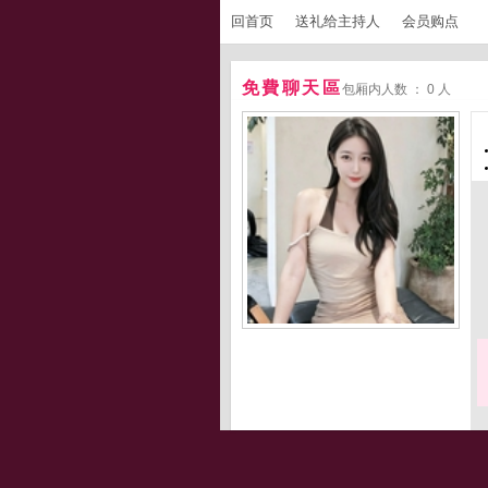
回首页
送礼给主持人
会员购点
免費聊天區
包厢内人数 ： 0 人