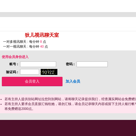
您即将进入 [
狄儿视讯聊天室
]
一对多视讯聊天 : 每分钟
8
点
一对一视讯聊天 : 每分钟
40
点
使用会员身份进入
帐号 :
密码 :
验证码 :
加入会员
若有主持人提供别站网址拉您到别网站，请将聊天记录提供我们，经查属实网站会免费赠送
若有主持人要求会员直接汇钱给她，请勿汇钱，请会员记录聊天内容或留下主持人银行帐
将免费赠送2000点。