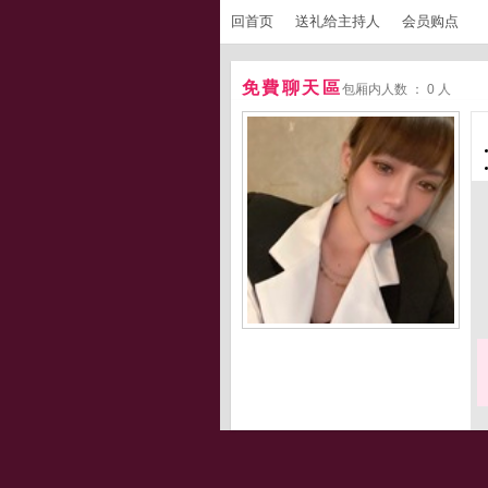
回首页
送礼给主持人
会员购点
免費聊天區
包厢内人数 ： 0 人