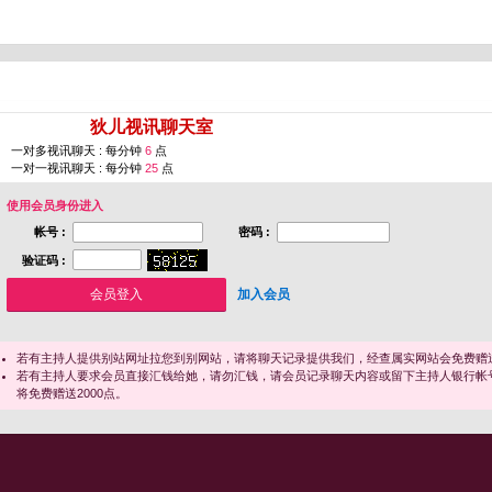
您即将进入 [
狄儿视讯聊天室
]
一对多视讯聊天 : 每分钟
6
点
一对一视讯聊天 : 每分钟
25
点
使用会员身份进入
帐号 :
密码 :
验证码 :
加入会员
若有主持人提供别站网址拉您到别网站，请将聊天记录提供我们，经查属实网站会免费赠送
若有主持人要求会员直接汇钱给她，请勿汇钱，请会员记录聊天内容或留下主持人银行帐
将免费赠送2000点。