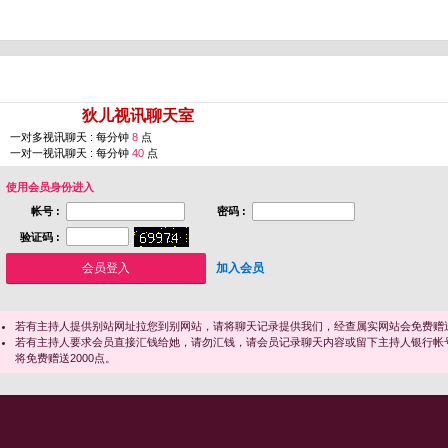
您即将进入 [
狄儿视讯聊天室
]
一对多视讯聊天 : 每分钟
8
点
一对一视讯聊天 : 每分钟
40
点
使用会员身份进入
帐号 :
密码 :
验证码 :
加入会员
若有主持人提供别站网址拉您到别网站，请将聊天记录提供我们，经查属实网站会免费赠送
若有主持人要求会员直接汇钱给她，请勿汇钱，请会员记录聊天内容或留下主持人银行帐
将免费赠送2000点。