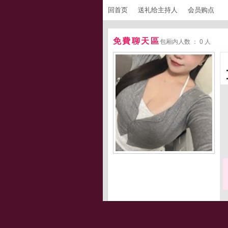
回首页
送礼给主持人
会员购点
免費聊天區
包厢内人数 ： 0 人