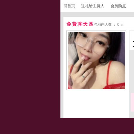
回首页
送礼给主持人
会员购点
免費聊天區
包厢内人数 ： 0 人