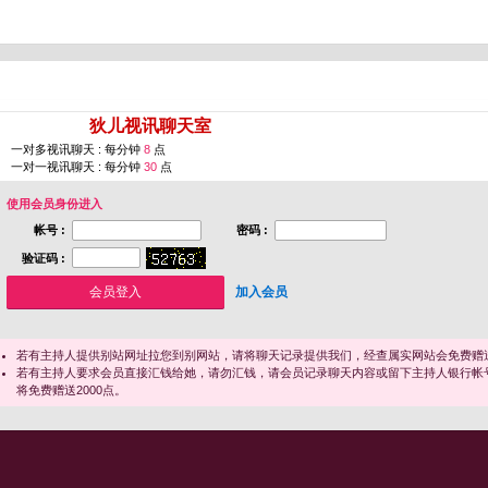
您即将进入 [
狄儿视讯聊天室
]
一对多视讯聊天 : 每分钟
8
点
一对一视讯聊天 : 每分钟
30
点
使用会员身份进入
帐号 :
密码 :
验证码 :
加入会员
若有主持人提供别站网址拉您到别网站，请将聊天记录提供我们，经查属实网站会免费赠送
若有主持人要求会员直接汇钱给她，请勿汇钱，请会员记录聊天内容或留下主持人银行帐
将免费赠送2000点。