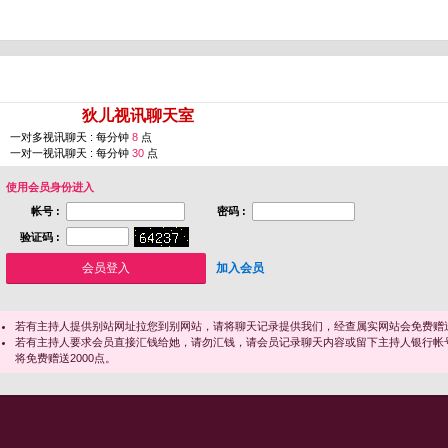
您即将进入 [
狄儿视讯聊天室
]
一对多视讯聊天 : 每分钟
8
点
一对一视讯聊天 : 每分钟
30
点
使用会员身份进入
帐号 :
密码 :
验证码 :
加入会员
若有主持人提供别站网址拉您到别网站，请将聊天记录提供我们，经查属实网站会免费赠送
若有主持人要求会员直接汇钱给她，请勿汇钱，请会员记录聊天内容或留下主持人银行帐
将免费赠送2000点。