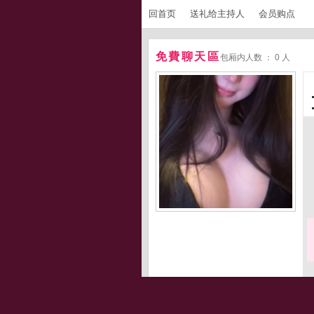
回首页
送礼给主持人
会员购点
免費聊天區
包厢内人数 ： 0 人