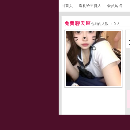
回首页
送礼给主持人
会员购点
免費聊天區
包厢内人数 ： 0 人