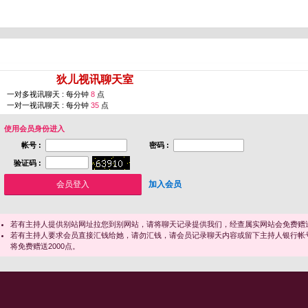
您即将进入 [
狄儿视讯聊天室
]
一对多视讯聊天 : 每分钟
8
点
一对一视讯聊天 : 每分钟
35
点
使用会员身份进入
帐号 :
密码 :
验证码 :
加入会员
若有主持人提供别站网址拉您到别网站，请将聊天记录提供我们，经查属实网站会免费赠送
若有主持人要求会员直接汇钱给她，请勿汇钱，请会员记录聊天内容或留下主持人银行帐
将免费赠送2000点。