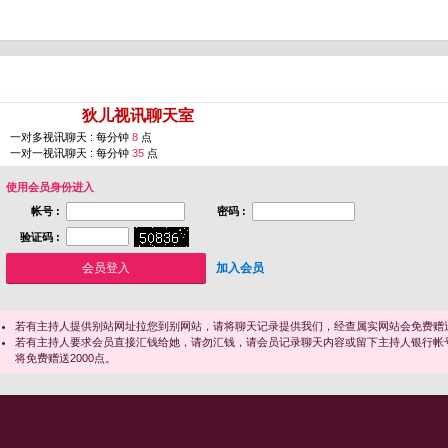
您即将进入 [
狄儿视讯聊天室
]
一对多视讯聊天 : 每分钟
8
点
一对一视讯聊天 : 每分钟
35
点
使用会员身份进入
帐号 :
密码 :
验证码 :
加入会员
若有主持人提供别站网址拉您到别网站，请将聊天记录提供我们，经查属实网站会免费赠送
若有主持人要求会员直接汇钱给她，请勿汇钱，请会员记录聊天内容或留下主持人银行帐
将免费赠送2000点。