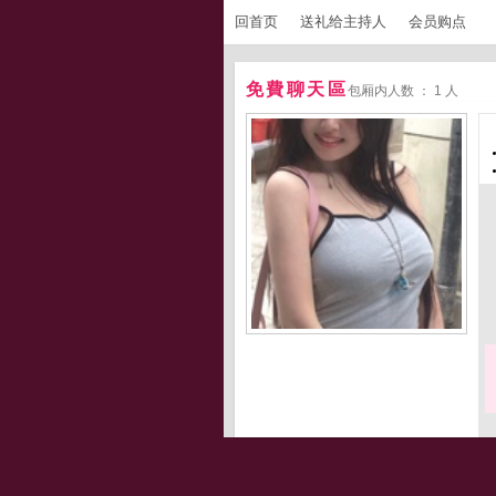
回首页
送礼给主持人
会员购点
免費聊天區
包厢内人数 ： 1 人