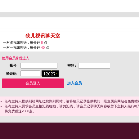
您即将进入 [
狄儿视讯聊天室
]
一对多视讯聊天 : 每分钟
8
点
一对一视讯聊天 : 每分钟
40
点
使用会员身份进入
帐号 :
密码 :
验证码 :
加入会员
若有主持人提供别站网址拉您到别网站，请将聊天记录提供我们，经查属实网站会免费赠送
若有主持人要求会员直接汇钱给她，请勿汇钱，请会员记录聊天内容或留下主持人银行帐
将免费赠送2000点。