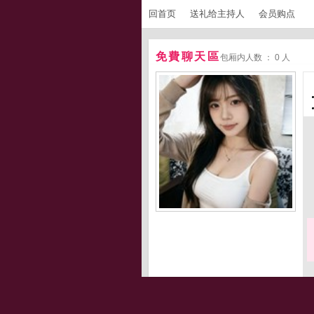
回首页
送礼给主持人
会员购点
免費聊天區
包厢内人数 ： 0 人