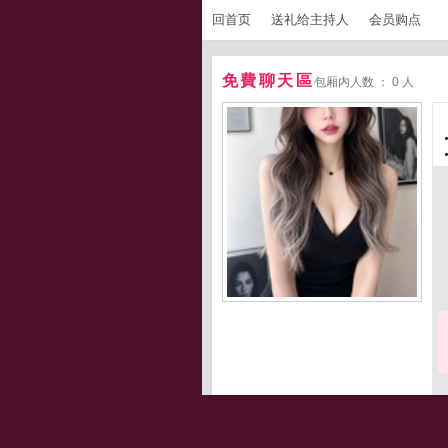
回首页
送礼给主持人
会员购点
免費聊天區
包厢内人数 ： 0 人