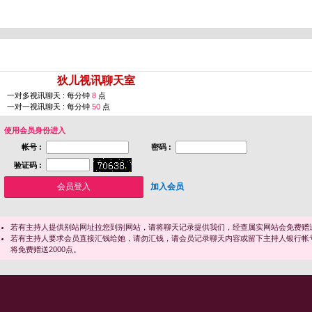
您即将进入 [
狄儿视讯聊天室
]
一对多视讯聊天 : 每分钟
8
点
一对一视讯聊天 : 每分钟
50
点
使用会员身份进入
帐号 :
密码 :
验证码 :
加入会员
若有主持人提供别站网址拉您到别网站，请将聊天记录提供我们，经查属实网站会免费赠送
若有主持人要求会员直接汇钱给她，请勿汇钱，请会员记录聊天内容或留下主持人银行帐
将免费赠送2000点。