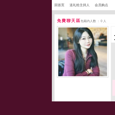
回首页
送礼给主持人
会员购点
免費聊天區
包厢内人数 ： 0 人