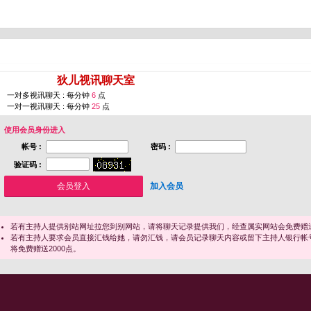
您即将进入 [
狄儿视讯聊天室
]
一对多视讯聊天 : 每分钟
6
点
一对一视讯聊天 : 每分钟
25
点
使用会员身份进入
帐号 :
密码 :
验证码 :
加入会员
若有主持人提供别站网址拉您到别网站，请将聊天记录提供我们，经查属实网站会免费赠送
若有主持人要求会员直接汇钱给她，请勿汇钱，请会员记录聊天内容或留下主持人银行帐
将免费赠送2000点。