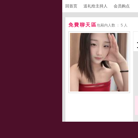
回首页
送礼给主持人
会员购点
免費聊天區
包厢内人数 ： 5 人