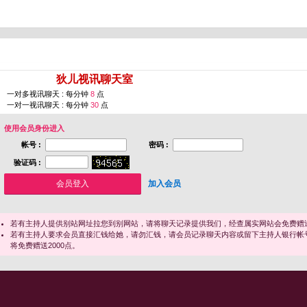
您即将进入 [
狄儿视讯聊天室
]
一对多视讯聊天 : 每分钟
8
点
一对一视讯聊天 : 每分钟
30
点
使用会员身份进入
帐号 :
密码 :
验证码 :
加入会员
若有主持人提供别站网址拉您到别网站，请将聊天记录提供我们，经查属实网站会免费赠送
若有主持人要求会员直接汇钱给她，请勿汇钱，请会员记录聊天内容或留下主持人银行帐
将免费赠送2000点。