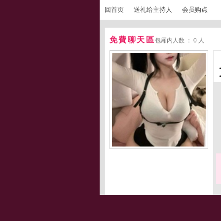
回首页
送礼给主持人
会员购点
免費聊天區
包厢内人数 ： 0 人