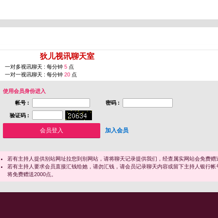
您即将进入 [
狄儿视讯聊天室
]
一对多视讯聊天 : 每分钟
5
点
一对一视讯聊天 : 每分钟
20
点
使用会员身份进入
帐号 :
密码 :
验证码 :
加入会员
若有主持人提供别站网址拉您到别网站，请将聊天记录提供我们，经查属实网站会免费赠送
若有主持人要求会员直接汇钱给她，请勿汇钱，请会员记录聊天内容或留下主持人银行帐
将免费赠送2000点。