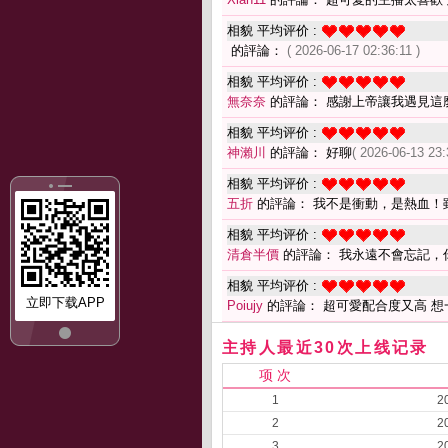
相貌 平均评价 :
的評論：
( 2026-06-17 02:36:11 )
相貌 平均评价 :
無奈奈
的評論： 感謝上帝讓我遇見這
相貌 平均评价 :
神瀨川
的評論： 好聊
( 2026-06-13 23:
相貌 平均评价 :
五折
的評論： 我不是衝動，是熱血！
相貌 平均评价 :
清倉半價
的評論： 我永遠不會忘記，
相貌 平均评价 :
立即下载APP
Poiujy
的評論： 超可愛配合度又高 想
主持人最近30次上线记录
项 次
1
2
2
2
3
2