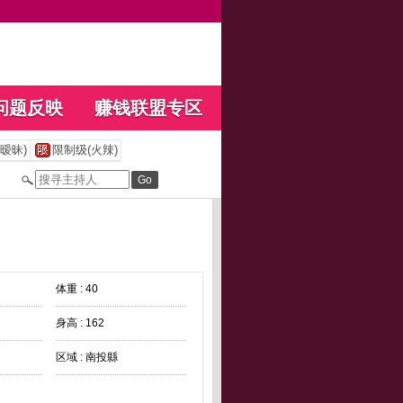
问题反映
赚钱联盟专区
暧昧)
限制级(火辣)
体重 : 40
身高 : 162
区域 : 南投縣