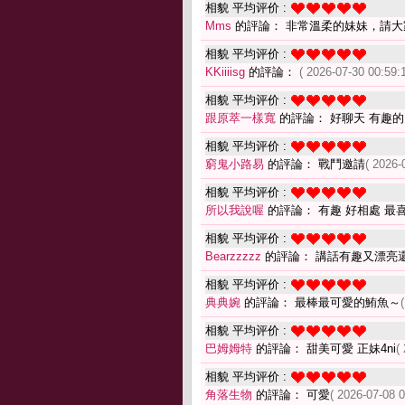
相貌 平均评价 :
Mms
的評論： 非常溫柔的妹妹，請
相貌 平均评价 :
KKiiiisg
的評論：
( 2026-07-30 00:59:1
相貌 平均评价 :
跟原萃一樣寬
的評論： 好聊天 有趣
相貌 平均评价 :
窮鬼小路易
的評論： 戰鬥邀請
( 2026-
相貌 平均评价 :
所以我說喔
的評論： 有趣 好相處 最
相貌 平均评价 :
Bearzzzzz
的評論： 講話有趣又漂亮
相貌 平均评价 :
典典婉
的評論： 最棒最可愛的鮪魚～
相貌 平均评价 :
巴姆姆特
的評論： 甜美可愛 正妹4ni
(
相貌 平均评价 :
角落生物
的評論： 可愛
( 2026-07-08 0