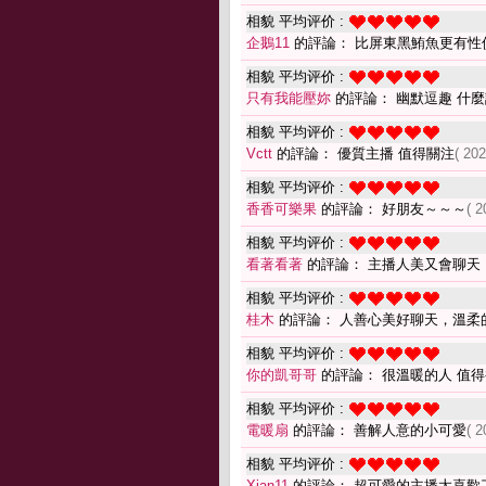
相貌 平均评价 :
企鵝11
的評論： 比屏東黑鮪魚更有性
相貌 平均评价 :
只有我能壓妳
的評論： 幽默逗趣 什
相貌 平均评价 :
Vctt
的評論： 優質主播 值得關注
( 20
相貌 平均评价 :
香香可樂果
的評論： 好朋友～～～
( 2
相貌 平均评价 :
看著看著
的評論： 主播人美又會聊天
相貌 平均评价 :
桂木
的評論： 人善心美好聊天，溫柔
相貌 平均评价 :
你的凱哥哥
的評論： 很溫暖的人 值
相貌 平均评价 :
電暖扇
的評論： 善解人意的小可愛
( 2
相貌 平均评价 :
Xian11
的評論： 超可愛的主播太喜歡