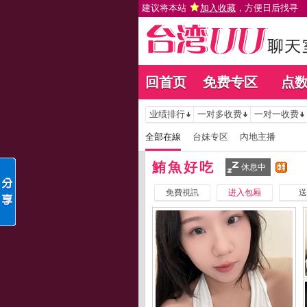
建议将本站
加入收藏
，方便日后找寻
回首页
免费专区
点
业绩排行
一对多收费
一对一收费
全部在線
台妹专区
內地主播
鮪魚好吃
休息中
免費視訊
进入包厢
送