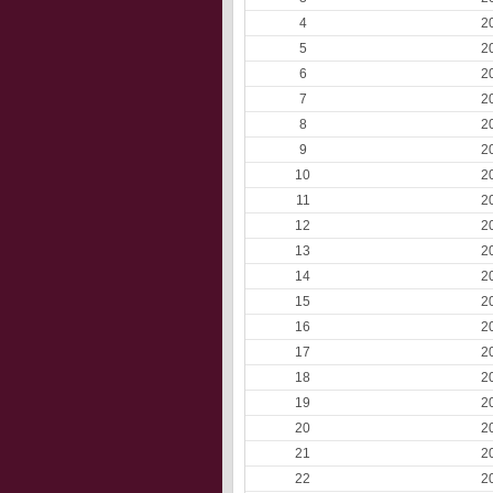
4
2
5
2
6
2
7
2
8
2
9
2
10
2
11
2
12
2
13
2
14
2
15
2
16
2
17
2
18
2
19
2
20
2
21
2
22
2