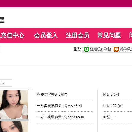
数充值中心
会员登入
注册会员
常见问题
指数
普通级(清纯)
辅导级(
礼
免费文字聊天 :
關閉
性别 : 女性
一对多视讯聊天 :
每分钟 8 点
年龄 : 22 岁
一对一视讯聊天 :
每分钟 45 点
血型 : ----