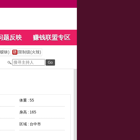
问题反映
赚钱联盟专区
暧昧)
限制级(火辣)
体重 : 55
身高 : 165
区域 : 台中市