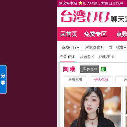
建议将本站
加入收藏
，方便日后找寻
回首页
免费专区
点
业绩排行
一对多收费
一对一收费
全部在線
台妹专区
內地主播
陶曦
休息中
免費視訊
进入包厢
送