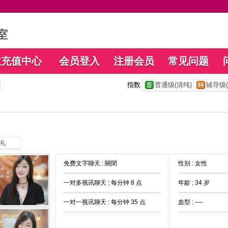
数充值中心
会员登入
注册会员
常见问题
指数
普通级(清纯)
辅导级(
礼
免费文字聊天 :
關閉
性别 : 女性
一对多视讯聊天 :
每分钟 8 点
年龄 : 34 岁
一对一视讯聊天 :
每分钟 35 点
血型 : ----