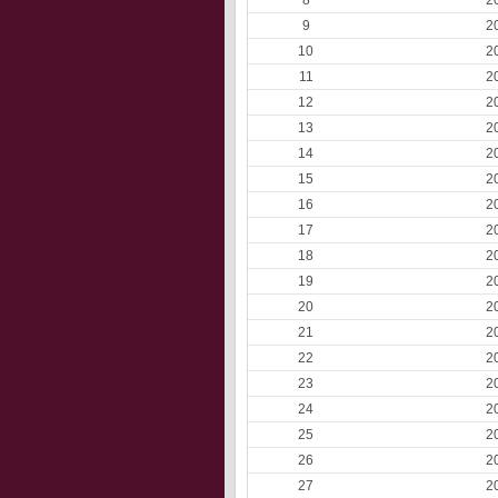
8
2
9
2
10
2
11
2
12
2
13
2
14
2
15
2
16
2
17
2
18
2
19
2
20
2
21
2
22
2
23
2
24
2
25
2
26
2
27
2