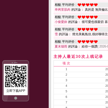
相貌 平均评价 :
串烤里肌肉
的評論： 真的是 無與倫比
相貌 平均评价 :
小俊愛妳
的評論： 很可愛也很親切 喜
相貌 平均评价 :
雪
的評論： 燈光美氣氛佳,很好聊得主
相貌 平均评价 :
夏末烟雨
的評論： 給你一個讚
( 2026-
主持人最近30次上线记录
项 次
1
2
2
2
3
2
4
2
立即下载APP
5
2
6
2
7
2