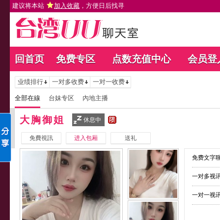
建议将本站
加入收藏
，方便日后找寻
回首页
免费专区
点数充值中心
会员登
业绩排行
一对多收费
一对一收费
全部在線
台妹专区
內地主播
大胸御姐
休息中
免費視訊
进入包厢
送礼
免费文字聊
一对多视讯
一对一视讯